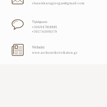
vlassiskaragiorgas@gmail.com
Τηλέφωνο
+306947818885
+302743091179
Website
www.archontikotrikalon.gr