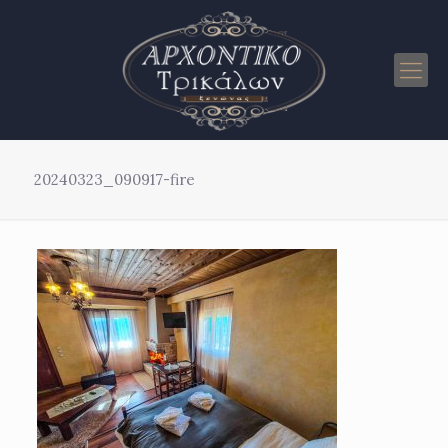
20240323_090917-fire